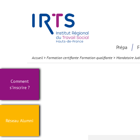
Présentation du Pôle Recherche
Participation à la communaut
Prépa
F
Accueil
>
Formation certifiante Formation qualifiante
>
Mandataire Jud
Comment
s'inscrire ?
Réseau Alumni