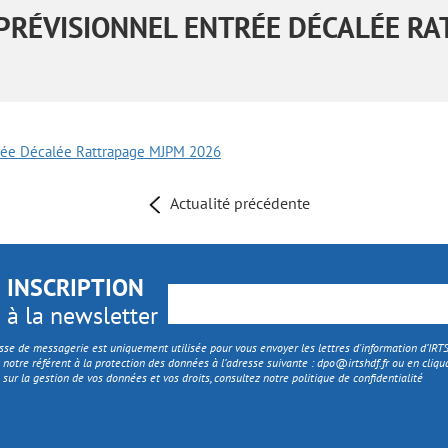
PRÉVISIONNEL ENTRÉE DÉCALÉE R
trée Décalée Rattrapage MJPM 2026
Actualité précédente
INSCRIPTION
à la newsletter
sse de messagerie est uniquement utilisée pour vous envoyer les lettres d'information d’IR
 notre référent à la protection des données à l’adresse suivante :
dpo@irtshdf.fr
ou en cliqua
 sur la gestion de vos données et vos droits, consultez notre politique de confidentialité