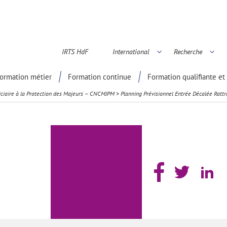
IRTS HdF
International
Recherche
é scientifique
ormation métier
Formation continue
Formation qualifiante et 
iciaire à la Protection des Majeurs – CNCMJPM
>
Planning Prévisionnel Entrée Décalée Rat