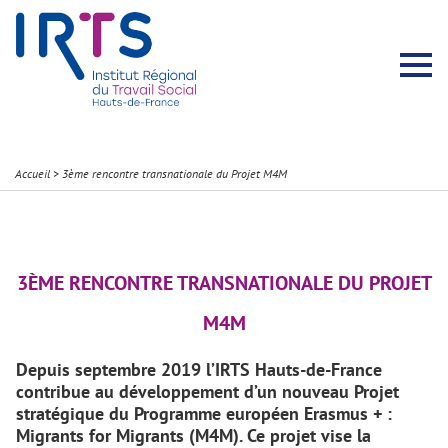
Présentation du Pôle Recherche
Membres permanents
Recherches menées
Évènements scientifiques
Comité scientifique
Participation à la communauté scientifique
Rapports d’activité
Contacts Pôle Recherche
Partir à l’étranger
Welcome !
Stratégie Erasmus+
Récits et Expériences
Accueil
>
3ème rencontre transnationale du Projet M4M
3ÈME RENCONTRE TRANSNATIONALE DU PROJET
M4M
Depuis septembre 2019 l’IRTS Hauts-de-France
contribue au développement d’un nouveau Projet
stratégique du Programme européen Erasmus + :
Migrants for Migrants (M4M).
Ce projet vise la