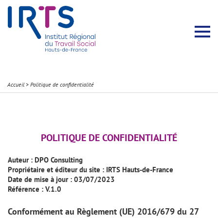
Présentation du Pôle Recherche
Membres permanents
Recherches menées
Évènements scientifiques
Comité scientifique
Participation à la communauté scientifique
Rapports d’activité
Contacts Pôle Recherche
Partir à l’étranger
Welcome !
Stratégie Erasmus+
Récits et Expériences
Accueil
>
Politique de confidentialité
POLITIQUE DE CONFIDENTIALITÉ
Auteur : DPO Consulting
Propriétaire et éditeur du site : IRTS Hauts-de-France
Date de mise à jour : 03/07/2023
Référence : V.1.0
Conformément au Règlement (UE) 2016/679 du 27