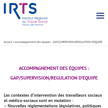
Présentation du Pôle Recherche
Membres permanents
Recherches menées
Évènements scientifiques
Comité scientifique
Participation à la communauté scientifique
Rapports d’activité
Contacts Pôle Recherche
Partir à l’étranger
Welcome !
Stratégie Erasmus+
Récits et Expériences
Accueil
>
Accompagnement des équipes : GAP/SUPERVISION/REGULATION D’EQUIPE
ACCOMPAGNEMENT DES ÉQUIPES :
GAP/SUPERVISION/REGULATION D’EQUIPE
Les contextes d’intervention des travailleurs sociaux
et médico-sociaux sont en mutation :
– Nouvelles réglementations législatives, politiques