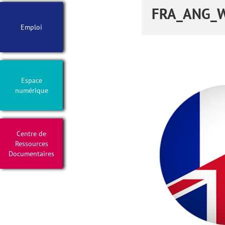
FRA_ANG_
Emploi
Espace
numérique
Centre de
Ressources
Documentaires