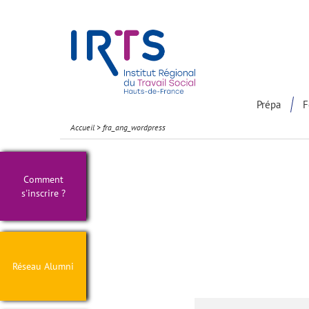
Présentation du Pôle Recherche
Participation à la communaut
Prépa
F
Accueil
>
fra_ang_wordpress
Comment
s'inscrire ?
Réseau Alumni