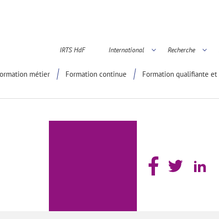
IRTS HdF
International
Recherche
é scientifique
ormation métier
Formation continue
Formation qualifiante et 