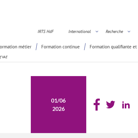
IRTS HdF
International
Recherche
é scientifique
ormation métier
Formation continue
Formation qualifiante et 
if VAE
01/06
2026