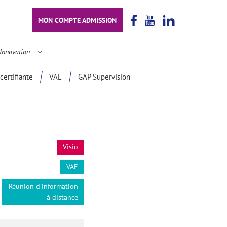
MON COMPTE ADMISSION
Innovation
certifiante
VAE
GAP Supervision
Visio
VAE
Réunion d'information
à distance