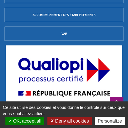
ACCOMPAGNEMENT DES ÉTABLISSEMENTS
VAE
Ce site utilise des cookies et vous donne le contrôle sur ceux que
vous souhaitez activer
La certification qualité a été délivrée au titre des catégories d’actions suivantes :
Actions de formation et Validations des Acquis de L’Expérience (VAE)
OK, accept all
Deny all cookies
Personalize