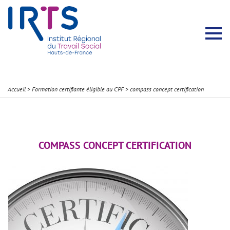
Présentation du Pôle Recherche
Membres permanents
Recherches menées
Évènements scientifiques
Comité scientifique
Participation à la communauté scientifique
Rapports d’activité
Contacts Pôle Recherche
Partir à l’étranger
Welcome !
Stratégie Erasmus+
Récits et Expériences
Accueil
>
Formation certifiante éligible au CPF
>
compass concept certification
COMPASS CONCEPT CERTIFICATION