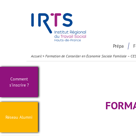
Présentation du Pôle Recherche
Participation à la communaut
Prépa
F
Accueil
>
Formation de Conseiller en Économie Sociale Familiale – CE
Comment
s'inscrire ?
FORMA
Réseau Alumni