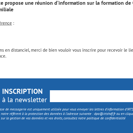
ce propose une réunion d’information sur la formation de 
iliale
férence
:
ns en distanciel, merci de bien vouloir vous inscrire pour recevoir le l
nce.
INSCRIPTION
à la newsletter
sse de messagerie est uniquement utilisée pour vous envoyer les lettres d'information d’IR
 notre référent à la protection des données à l’adresse suivante :
dpo@irtshdf.fr
ou en cliqua
 sur la gestion de vos données et vos droits, consultez notre politique de confidentialité