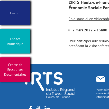
L’IRTS Hauts-de-Fran
Économie Sociale Fam
Emploi
En distanciel en visiocon
2 mars 2022 – 13h00
Espace
Pour participer aux réunio
numérique
précédant la visioconfére
Centre de
Ressources
Documentaires
Votre adre
contactant
savoir plus