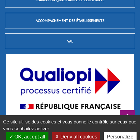
ACCOMPAGNEMENT DES ÉTABLISSEMENTS
VAE
Ce site utilise des cookies et vous donne le contrôle sur ceux que
vous souhaitez activer
La certification qualité a été délivrée au titre des catégories d’actions suivantes :
Actions de formation et Validations des Acquis de L’Expérience (VAE)
OK, accept all
Deny all cookies
Personalize