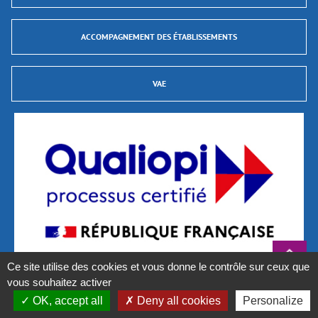
ACCOMPAGNEMENT DES ÉTABLISSEMENTS
VAE
Ce site utilise des cookies et vous donne le contrôle sur ceux que
vous souhaitez activer
La certification qualité a été délivrée au titre des catégories d’actions suivantes :
Actions de formation et Validations des Acquis de L’Expérience (VAE)
OK, accept all
Deny all cookies
Personalize