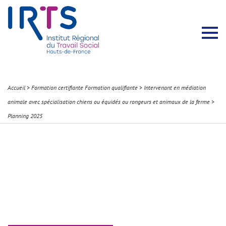
Présentation du Pôle Recherche
Membres permanents
Recherches menées
Évènements scientifiques
Comité scientifique
Participation à la communauté scientifique
Rapports d’activité
Contacts Pôle Recherche
Partir à l’étranger
Welcome !
Stratégie Erasmus+
Récits et Expériences
Accueil
>
Formation certifiante Formation qualifiante
>
Intervenant en médiation
animale avec spécialisation chiens ou équidés ou rongeurs et animaux de la ferme
>
Planning 2025