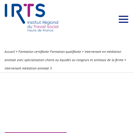
Présentation du Pôle Recherche
Membres permanents
Recherches menées
Évènements scientifiques
Comité scientifique
Participation à la communauté scientifique
Rapports d’activité
Contacts Pôle Recherche
Partir à l’étranger
Welcome !
Stratégie Erasmus+
Récits et Expériences
Accueil
>
Formation certifiante Formation qualifiante
>
Intervenant en médiation
animale avec spécialisation chiens ou équidés ou rongeurs et animaux de la ferme
>
intervenant médiation animale 3