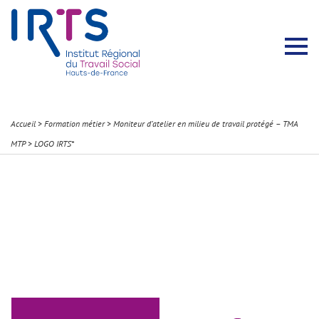
Présentation du Pôle Recherche
Membres permanents
Recherches menées
Évènements scientifiques
Comité scientifique
Participation à la communauté scientifique
Rapports d’activité
Contacts Pôle Recherche
Partir à l’étranger
Welcome !
Stratégie Erasmus+
Récits et Expériences
Accueil
>
Formation métier
>
Moniteur d’atelier en milieu de travail protégé – TMA
MTP
>
LOGO IRTS*