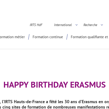
IRTS HdF
International
Recherche
é scientifique
ormation métier
Formation continue
Formation qualifiante et 
HAPPY BIRTHDAY ERASMUS
, l’IRTS Hauts-de-France a fêté les 30 ans d’Erasmus en o
s cinq sites de formation de nombreuses manifestations r