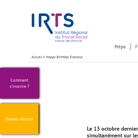
Présentation du Pôle Recherche
Participation à la communaut
Prépa
F
Accueil
>
Happy Birthday Erasmus
Comment
s'inscrire ?
Réseau Alumni
Le 13 octobre dernier
simultanément sur le