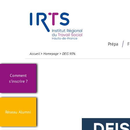
Présentation du Pôle Recherche
Participation à la communaut
Prépa
F
Accueil
>
Homepage
>
DEIS 95%
Comment
s'inscrire ?
Réseau Alumni