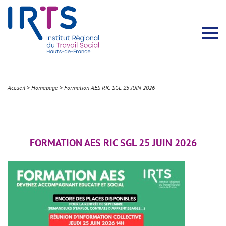
Présentation du Pôle Recherche
Membres permanents
Recherches menées
Évènements scientifiques
Comité scientifique
Participation à la communauté scientifique
Rapports d’activité
Contacts Pôle Recherche
Partir à l’étranger
Welcome !
Stratégie Erasmus+
Récits et Expériences
Accueil
>
Homepage
>
Formation AES RIC SGL 25 JUIN 2026
FORMATION AES RIC SGL 25 JUIN 2026