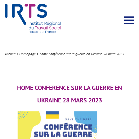
Présentation du Pôle Recherche
Membres permanents
Recherches menées
Évènements scientifiques
Comité scientifique
Participation à la communauté scientifique
Rapports d’activité
Contacts Pôle Recherche
Partir à l’étranger
Welcome !
Stratégie Erasmus+
Récits et Expériences
Accueil
>
Homepage
>
home conférence sur la guerre en Ukraine 28 mars 2023
HOME CONFÉRENCE SUR LA GUERRE EN
UKRAINE 28 MARS 2023