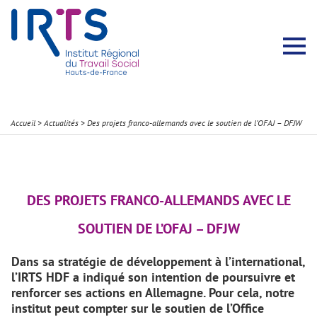
Présentation du Pôle Recherche
Membres permanents
Recherches menées
Évènements scientifiques
Comité scientifique
Participation à la communauté scientifique
Rapports d’activité
Contacts Pôle Recherche
Partir à l’étranger
Welcome !
Stratégie Erasmus+
Récits et Expériences
Accueil
>
Actualités
>
Des projets franco-allemands avec le soutien de l’OFAJ – DFJW
DES PROJETS FRANCO-ALLEMANDS AVEC LE
SOUTIEN DE L’OFAJ – DFJW
Dans sa stratégie de développement à l’international,
l’IRTS HDF a indiqué son intention de poursuivre et
renforcer ses actions en Allemagne. Pour cela, notre
institut peut compter sur le soutien de l’Office