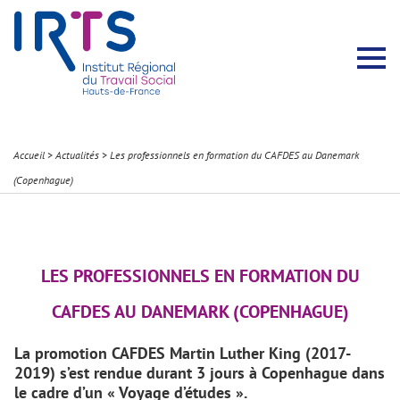
Présentation du Pôle Recherche
Membres permanents
Recherches menées
Évènements scientifiques
Comité scientifique
Participation à la communauté scientifique
Rapports d’activité
Contacts Pôle Recherche
Partir à l’étranger
Welcome !
Stratégie Erasmus+
Récits et Expériences
Accueil
>
Actualités
>
Les professionnels en formation du CAFDES au Danemark
(Copenhague)
LES PROFESSIONNELS EN FORMATION DU
CAFDES AU DANEMARK (COPENHAGUE)
La promotion CAFDES Martin Luther King (2017-
2019) s’est rendue durant 3 jours à Copenhague dans
le cadre d’un « Voyage d’études ».