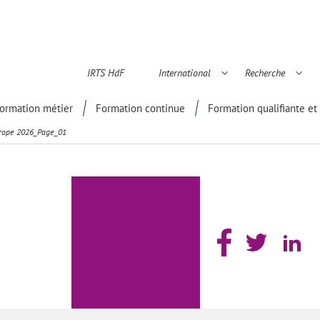
IRTS HdF
International
Recherche
é scientifique
ormation métier
Formation continue
Formation qualifiante et 
Europe 2026_Page_01