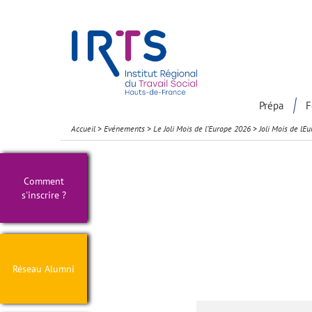
Présentation du Pôle Recherche
Participation à la communaut
Prépa
F
Accueil
>
Evénements
>
Le Joli Mois de l’Europe 2026
>
Joli Mois de l
Comment
s'inscrire ?
Réseau Alumni