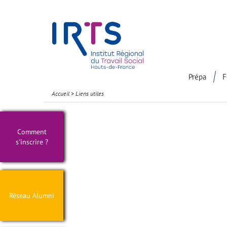
Présentation du Pôle Recherche
Participation à la communaut
Prépa
F
Accueil
>
Liens utiles
Comment
s'inscrire ?
Réseau Alumni