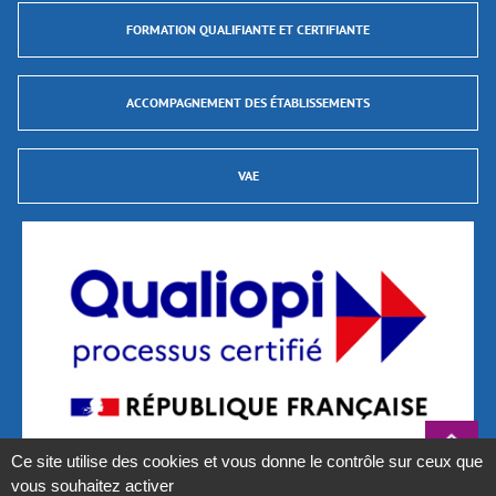
FORMATION QUALIFIANTE ET CERTIFIANTE
ACCOMPAGNEMENT DES ÉTABLISSEMENTS
VAE
Ce site utilise des cookies et vous donne le contrôle sur ceux que
vous souhaitez activer
La certification qualité a été délivrée au titre des catégories d’actions suivantes :