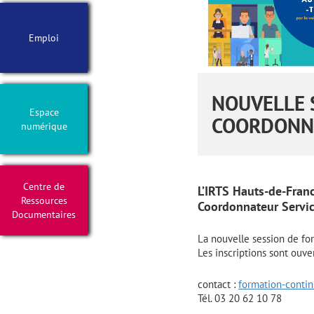
Emploi
NOUVELLE 
Espace
COORDONNA
numérique
Centre de
L’IRTS Hauts-de-Fran
Ressources
Coordonnateur Servic
Documentaires
La nouvelle session de form
Les inscriptions sont ouve
contact :
formation-contin
Tél. 03 20 62 10 78