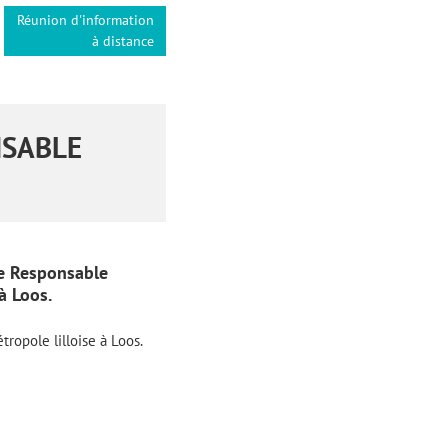
Réunion d'information
à distance
NSABLE
de Responsable
à Loos.
tropole lilloise à Loos.