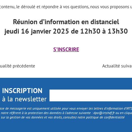
 contenu, le déroulé et répondre à vos questions, nous vous proposons u
Réunion d’information en distanciel
jeudi 16 janvier 2025 de 12h30 à 13h30
S’INSCRIRE
ualité précédente
Actualité suiv
INSCRIPTION
à la newsletter
sse de messagerie est uniquement utilisée pour vous envoyer les lettres d'information d’IR
 notre référent à la protection des données à l’adresse suivante :
dpo@irtshdf.fr
ou en cliqua
 sur la gestion de vos données et vos droits, consultez notre politique de confidentialité