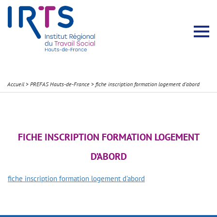
Présentation du Pôle Recherche
Membres permanents
Recherches menées
Évènements scientifiques
Comité scientifique
Participation à la communauté scientifique
Rapports d’activité
Contacts Pôle Recherche
Partir à l’étranger
Welcome !
Stratégie Erasmus+
Récits et Expériences
Accueil
>
PREFAS Hauts-de-France
>
fiche inscription formation logement d’abord
FICHE INSCRIPTION FORMATION LOGEMENT
D’ABORD
fiche inscription formation logement d'abord