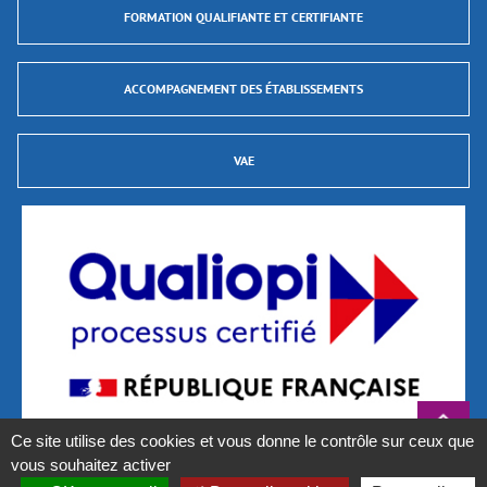
FORMATION QUALIFIANTE ET CERTIFIANTE
ACCOMPAGNEMENT DES ÉTABLISSEMENTS
VAE
Ce site utilise des cookies et vous donne le contrôle sur ceux que
vous souhaitez activer
La certification qualité a été délivrée au titre des catégories d’actions suivantes :
Actions de formation et Validations des Acquis de L’Expérience (VAE)