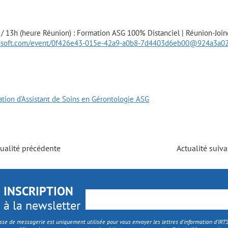
/ 13h (heure Réunion) : Formation ASG 100% Distanciel | Réunion-Joind
crosoft.com/event/0f426e43-015e-42a9-a0b8-7d4403d6eb00@924a3a02
tion d’Assistant de Soins en Gérontologie ASG
ualité précédente
Actualité suiv
INSCRIPTION
à la newsletter
sse de messagerie est uniquement utilisée pour vous envoyer les lettres d'information d’IR