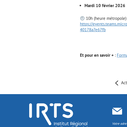
Mardi 10 février 2026
10h (heure métropole) 
https://events.teams.mi
40178a7e67fb
Et pour en savoir +
:
Forma
Act
Votre adre