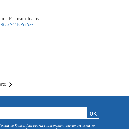
re | Microsoft Teams :
-8557-41fd-9852-
ante
TS Hauts de France. Vous pouvez à tout moment exercer vos droits en