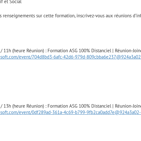
f et Social
s renseignements sur cette formation, inscrivez-vous aux réunions d’in
/ 11h (heure Réunion) : Formation ASG 100% Distanciel | Réunion-Joind
crosoft.com/event/704d8bd3-6afc-42d6-979d-809cbba6e237@924a3a02
/ 13h (heure Réunion) : Formation ASG 100% Distanciel | Réunion-Joind
crosoft.com/event/0df289ad-361a-4c69-b799-9fb2ca0add7e@924a3a02