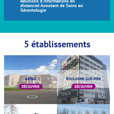
Réunions d’informations en
distanciel Assistant de Soins en
Gérontologie
5 établissements
ARRAS
BOULOGNE-SUR-MER
DÉCOUVRIR
DÉCOUVRIR