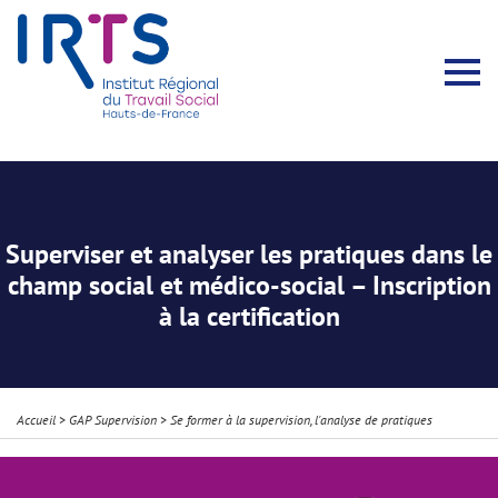
Présentation du Pôle Recherche
Membres permanents
Recherches menées
Évènements scientifiques
Comité scientifique
Participation à la communauté scientifique
Rapports d’activité
Contacts Pôle Recherche
Partir à l’étranger
Welcome !
Stratégie Erasmus+
Récits et Expériences
Superviser et analyser les pratiques dans le
champ social et médico-social – Inscription
à la certification
Accueil
>
GAP Supervision
>
Se former à la supervision, l'analyse de pratiques