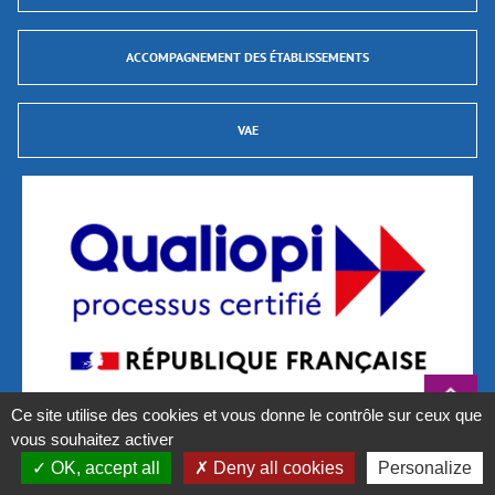
ACCOMPAGNEMENT DES ÉTABLISSEMENTS
VAE
Ce site utilise des cookies et vous donne le contrôle sur ceux que
vous souhaitez activer
La certification qualité a été délivrée au titre des catégories d’actions suivantes :
Actions de formation et Validations des Acquis de L’Expérience (VAE)
OK, accept all
Deny all cookies
Personalize