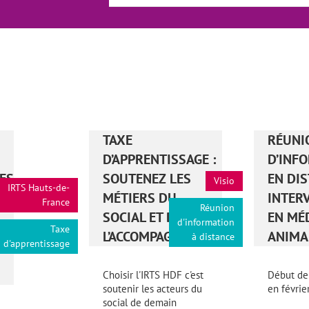
TAXE
RÉUNI
D’APPRENTISSAGE :
D’INF
ES
SOUTENEZ LES
EN DIS
Visio
IRTS Hauts-de-
MÉTIERS DU
INTER
France
Réunion
SOCIAL ET DE
EN MÉ
d'information
Taxe
L’ACCOMPAGNEMENT
ANIMA
à distance
d'apprentissage
Choisir l'IRTS HDF c'est
Début de
soutenir les acteurs du
en févrie
social de demain