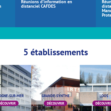
Réunions d’information en
Réun
n
distanciel CAFDES
dist
Mand
Prot
5 établissements
OGNE-SUR-MER
GRANDE-SYNTHE
LOOS
DÉCOUVRIR
DÉCOUVRIR
DÉCOUVRI