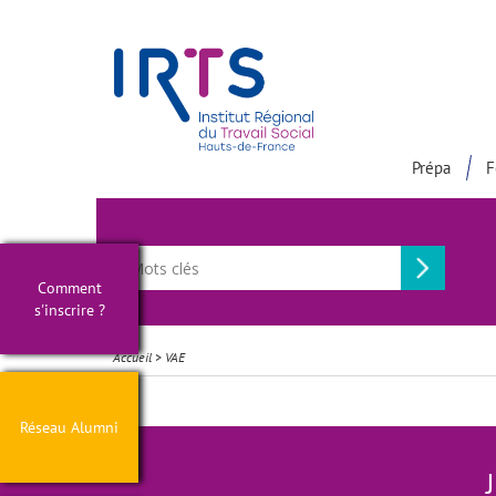
Présentation du Pôle Recherche
Participation à la communaut
Prépa
F
Comment
s'inscrire ?
Accueil
>
VAE
Réseau Alumni