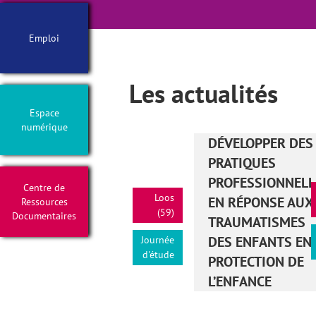
Emploi
Les actualités
Espace
numérique
DÉVELOPPER DES
PRATIQUES
PROFESSIONNELL
Centre de
Loos
EN RÉPONSE AUX
Ressources
(59)
Documentaires
TRAUMATISMES
DES ENFANTS EN
Journée
d'étude
PROTECTION DE
L’ENFANCE