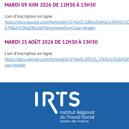
MARDI 09 JUIN 2026 DE 12H30 À 13H30
Lien d’inscription en ligne
https://docs.google.com/forms/d/e/1FAIpQLSdRwZnbhoCp5KVm53Q
tjTR8uHS3hJaZRsU6tFbntg/viewform?usp=header
MARDI 25 AOÛT 2026 DE 12H30 À 13H30
Lien d’inscription en ligne
https://docs.google.com/forms/d/e/1FAIpQLSfDUG_liTxRUgTJzX
usp=header