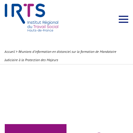
Présentation du Pôle Recherche
Membres permanents
Recherches menées
Évènements scientifiques
Comité scientifique
Participation à la communauté scientifique
Rapports d’activité
Contacts Pôle Recherche
Partir à l’étranger
Welcome !
Stratégie Erasmus+
Récits et Expériences
Accueil
>
Réunions d’information en distanciel sur la formation de Mandataire
Judiciaire à la Protection des Majeurs