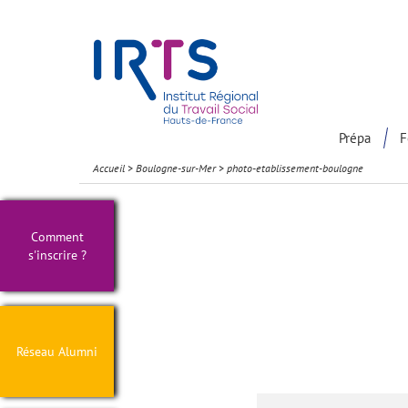
Présentation du Pôle Recherche
Participation à la communaut
Prépa
F
Accueil
>
Boulogne-sur-Mer
>
photo-etablissement-boulogne
Comment
s'inscrire ?
Réseau Alumni