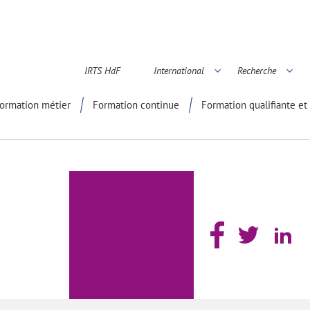
IRTS HdF
International
Recherche
é scientifique
ormation métier
Formation continue
Formation qualifiante et 