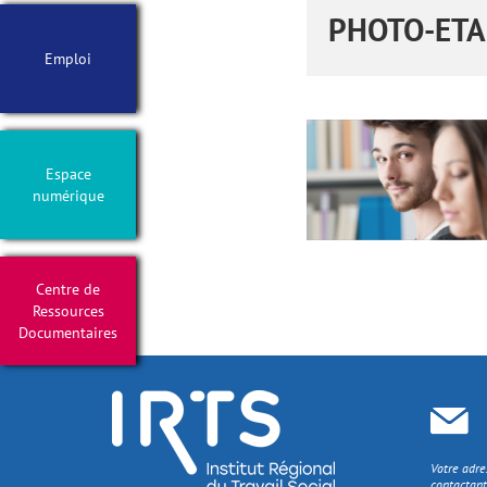
PHOTO-ETA
Emploi
Espace
numérique
Centre de
Ressources
Documentaires
Votre adre
contactant