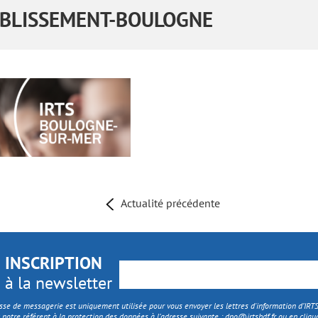
BLISSEMENT-BOULOGNE
Actualité précédente
INSCRIPTION
à la newsletter
sse de messagerie est uniquement utilisée pour vous envoyer les lettres d'information d’IR
 notre référent à la protection des données à l’adresse suivante :
dpo@irtshdf.fr
ou en cliqua