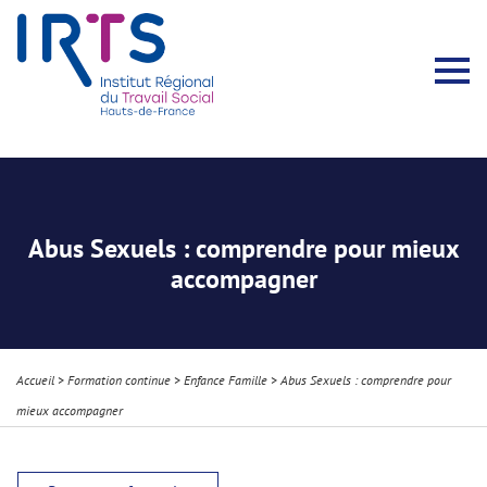
Présentation du Pôle Recherche
Membres permanents
Recherches menées
Évènements scientifiques
Comité scientifique
Participation à la communauté scientifique
Rapports d’activité
Contacts Pôle Recherche
Partir à l’étranger
Welcome !
Stratégie Erasmus+
Récits et Expériences
Abus Sexuels : comprendre pour mieux
accompagner
Accueil
>
Formation continue
>
Enfance Famille
>
Abus Sexuels : comprendre pour
mieux accompagner