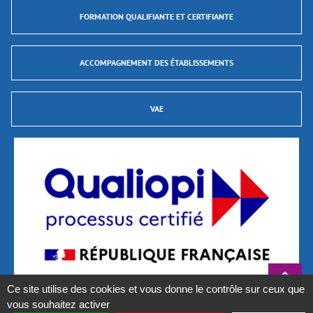
FORMATION QUALIFIANTE ET CERTIFIANTE
ACCOMPAGNEMENT DES ÉTABLISSEMENTS
VAE
Ce site utilise des cookies et vous donne le contrôle sur ceux que
vous souhaitez activer
La certification qualité a été délivrée au titre des catégories d’actions suivantes :