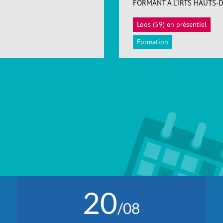
FORMANT À L’IRTS HAUTS-
Loos (59) en présentiel
Formation
20
/08