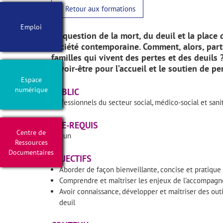
< Retour aux formations
Emploi
La question de la mort, du deuil et la place
société contemporaine. Comment, alors, par
familles qui vivent des pertes et des deuils
savoir-être pour l’accueil et le soutien de 
Espace
numérique
PUBLIC
Professionnels du secteur social, médico-social et sani
PRE-REQUIS
Centre de
Aucun
Ressources
Documentaires
OBJECTIFS
Aborder de façon bienveillante, concise et pratiqu
Comprendre et maîtriser les enjeux de l’accompagn
Avoir connaissance, développer et maîtriser des ou
deuil