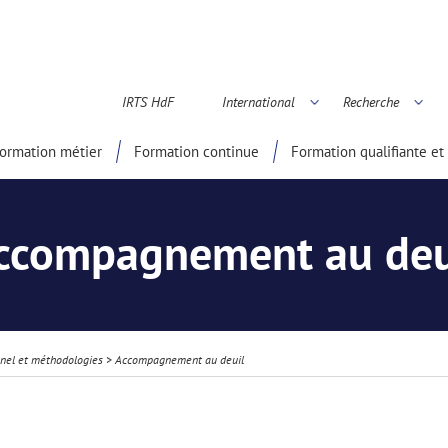
IRTS HdF
International
Recherche
é scientifique
ormation métier
Formation continue
Formation qualifiante et 
ccompagnement au deu
nnel et méthodologies
>
Accompagnement au deuil