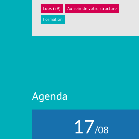
Loos (59)
Au sein de votre structure
ACCÉDER
Formation
Agenda
17
/08