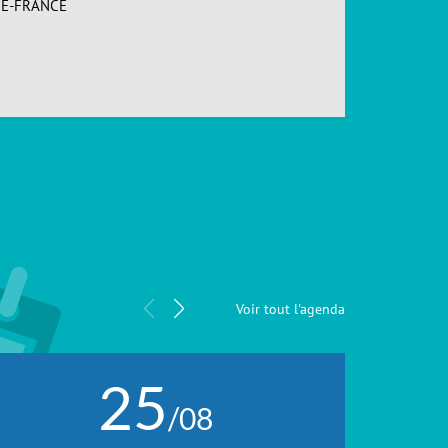
DE-FRANCE
Loos (
ACCÉDER
Forma
Voir tout l'agenda
25
/08