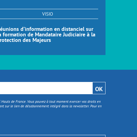
VISIO
éunions d’information en distanciel sur
Réunions d
a formation de Mandataire Judiciaire à la
formation
rotection des Majeurs
Distance 
TS Hauts de France. Vous pouvez à tout moment exercer vos droits en
nt sur le lien de désabonnement intégré dans la newsletter. Pour en