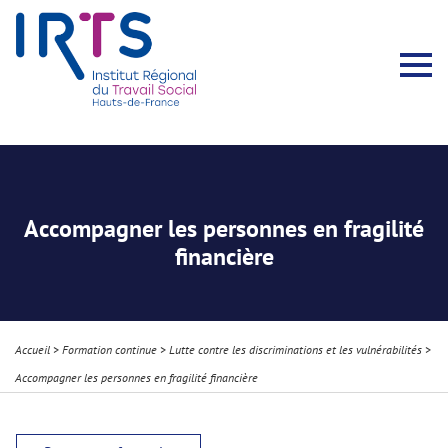
Présentation du Pôle Recherche
Membres permanents
Recherches menées
Évènements scientifiques
Comité scientifique
Participation à la communauté scientifique
Rapports d’activité
Contacts Pôle Recherche
Partir à l’étranger
Welcome !
Stratégie Erasmus+
Récits et Expériences
Accompagner les personnes en fragilité
financière
Accueil
>
Formation continue
>
Lutte contre les discriminations et les vulnérabilités
>
Accompagner les personnes en fragilité financière