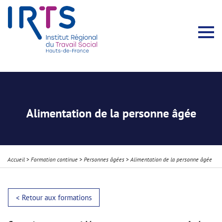
Présentation du Pôle Recherche
Membres permanents
Recherches menées
Évènements scientifiques
Comité scientifique
Participation à la communauté scientifique
Rapports d’activité
Contacts Pôle Recherche
Partir à l’étranger
Welcome !
Stratégie Erasmus+
Récits et Expériences
Alimentation de la personne âgée
Accueil
>
Formation continue
>
Personnes âgées
>
Alimentation de la personne âgée
< Retour aux formations