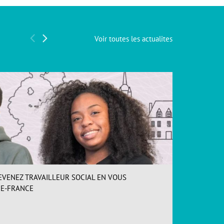
Voir toutes les actualites
EVENEZ TRAVAILLEUR SOCIAL EN VOUS
INSCR
DE-FRANCE
Loos (
ACCÉDER
Forma