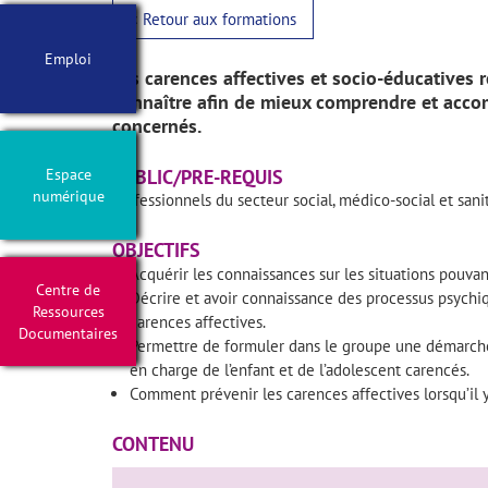
< Retour aux formations
Emploi
Les carences affectives et socio-éducatives r
connaître afin de mieux comprendre et accom
concernés.
Espace
PUBLIC/PRE-REQUIS
numérique
Professionnels du secteur social, médico-social et sani
OBJECTIFS
Acquérir les connaissances sur les situations pouvan
Centre de
Décrire et avoir connaissance des processus psychique
Ressources
carences affectives.
Documentaires
Permettre de formuler dans le groupe une démarche 
en charge de l’enfant et de l’adolescent carencés.
Comment prévenir les carences affectives lorsqu’il 
CONTENU