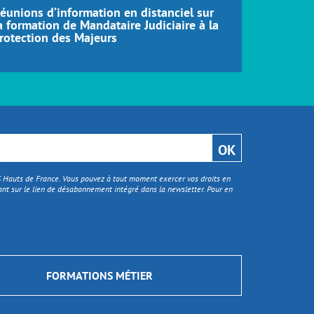
éunions d’information en distanciel sur
Réunions d
a formation de Mandataire Judiciaire à la
formation
rotection des Majeurs
Distance 
TS Hauts de France. Vous pouvez à tout moment exercer vos droits en
nt sur le lien de désabonnement intégré dans la newsletter. Pour en
FORMATIONS MÉTIER