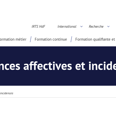
IRTS HdF
International
Recherche
é scientifique
ormation métier
Formation continue
Formation qualifiante et 
nces affectives et incid
 incidences