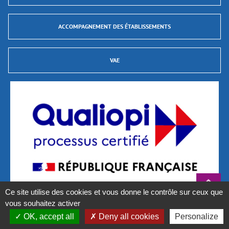
ACCOMPAGNEMENT DES ÉTABLISSEMENTS
VAE
Ce site utilise des cookies et vous donne le contrôle sur ceux que
vous souhaitez activer
La certification qualité a été délivrée au titre des catégories d’actions suivantes :
Actions de formation et Validations des Acquis de L’Expérience (VAE)
OK, accept all
Deny all cookies
Personalize