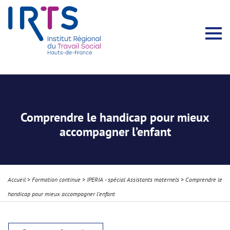
Présentation du Pôle Recherche
Membres permanents
Recherches menées
Évènements scientifiques
Comité scientifique
Participation à la communauté scientifique
Rapports d’activité
Contacts Pôle Recherche
Partir à l’étranger
Welcome !
Stratégie Erasmus+
Récits et Expériences
Comprendre le handicap pour mieux
accompagner l’enfant
Accueil
>
Formation continue
>
IPERIA - spécial Assistants maternels
>
Comprendre le
handicap pour mieux accompagner l’enfant