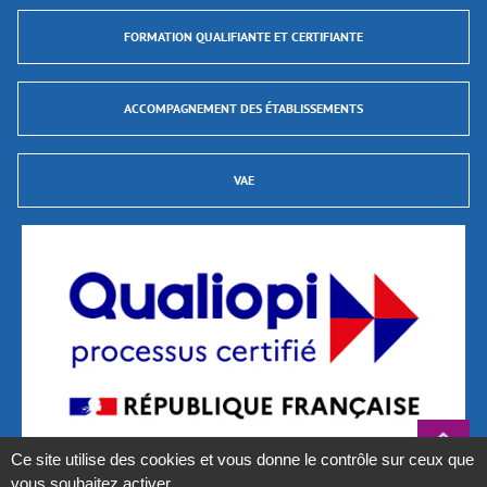
FORMATION QUALIFIANTE ET CERTIFIANTE
ACCOMPAGNEMENT DES ÉTABLISSEMENTS
VAE
Ce site utilise des cookies et vous donne le contrôle sur ceux que
vous souhaitez activer
La certification qualité a été délivrée au titre des catégories d’actions suivantes :