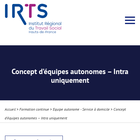
Présentation du Pôle Recherche
Membres permanents
Recherches menées
Évènements scientifiques
Comité scientifique
Participation à la communauté scientifique
Rapports d’activité
Contacts Pôle Recherche
Partir à l’étranger
Welcome !
Stratégie Erasmus+
Récits et Expériences
Concept d’équipes autonomes – Intra
uniquement
Accueil
>
Formation continue
>
Equipe autonome - Service à domicile
>
Concept
d’équipes autonomes – Intra uniquement