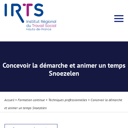
Présentation du Pôle Recherche
Membres permanents
Recherches menées
Évènements scientifiques
Comité scientifique
Participation à la communauté scientifique
Rapports d’activité
Contacts Pôle Recherche
Partir à l’étranger
Welcome !
Stratégie Erasmus+
Récits et Expériences
Concevoir la démarche et animer un temps
Snoezelen
Accueil
>
Formation continue
>
Techniques professionnelles
>
Concevoir la démarche
et animer un temps Snoezelen