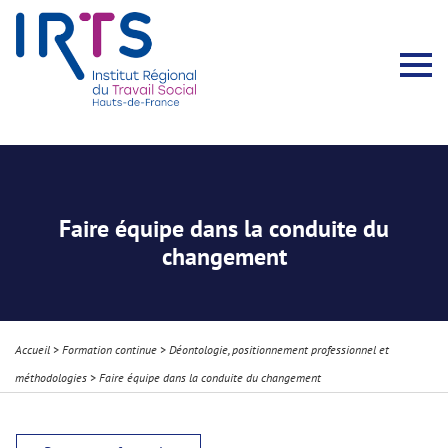
Présentation du Pôle Recherche
Membres permanents
Recherches menées
Évènements scientifiques
Comité scientifique
Participation à la communauté scientifique
Rapports d’activité
Contacts Pôle Recherche
Partir à l’étranger
Welcome !
Stratégie Erasmus+
Récits et Expériences
Faire équipe dans la conduite du
changement
Accueil
>
Formation continue
>
Déontologie, positionnement professionnel et
méthodologies
>
Faire équipe dans la conduite du changement