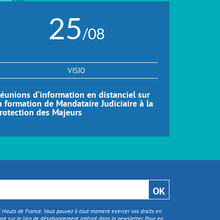
25
/08
VISIO
éunions d’information en distanciel sur
Réunions d
a formation de Mandataire Judiciaire à la
formation
rotection des Majeurs
Distance 
TS Hauts de France. Vous pouvez à tout moment exercer vos droits en
nt sur le lien de désabonnement intégré dans la newsletter. Pour en