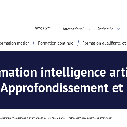
IRTS HdF
International
Recherche
é scientifique
ormation métier
Formation continue
Formation qualifiante et 
mation intelligence arti
 Approfondissement et
ormation intelligence artificielle & Travail Social – Approfondissement et pratique