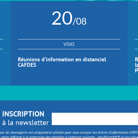
20
/08
VISIO
Réunions d’information en distanciel
R
CAFDES
l
P
INSCRIPTION
à la newsletter
sse de messagerie est uniquement utilisée pour vous envoyer les lettres d'information d’IR
 notre référent à la protection des données à l’adresse suivante :
dpo@irtshdf.fr
ou en cliqua