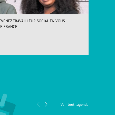
EVENEZ TRAVAILLEUR SOCIAL EN VOUS
INSCR
DE-FRANCE
Loos (
ACCÉDER
Forma
Voir tout l'agenda