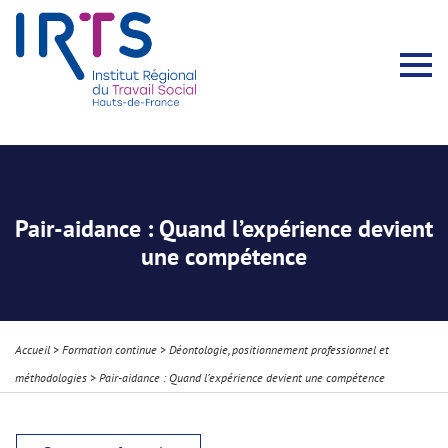
Présentation du Pôle Recherche
Membres permanents
Recherches menées
Évènements scientifiques
Comité scientifique
Participation à la communauté scientifique
Rapports d’activité
Contacts Pôle Recherche
Partir à l’étranger
Welcome !
Stratégie Erasmus+
Récits et Expériences
Pair-aidance : Quand l’expérience devient
une compétence
Accueil
>
Formation continue
>
Déontologie, positionnement professionnel et
méthodologies
>
Pair-aidance : Quand l’expérience devient une compétence