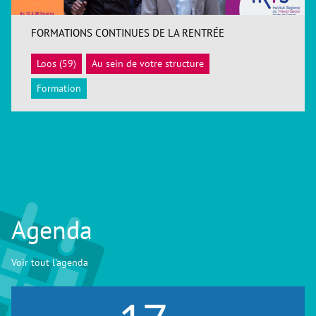
FORMATIONS CONTINUES DE LA RENTRÉE
Loos (59)
Au sein de votre structure
ACCÉDER
Formation
Agenda
Voir tout l'agenda