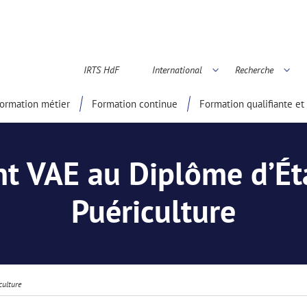
IRTS HdF
International
Recherche
é scientifique
ormation métier
Formation continue
Formation qualifiante et 
VAE au Diplôme d’État
Puériculture
culture