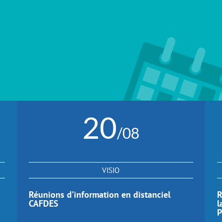
20
/08
VISIO
Réunions d’information en distanciel
R
CAFDES
l
P