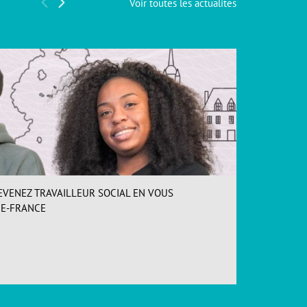
Voir toutes les actualites
EVENEZ TRAVAILLEUR SOCIAL EN VOUS
INSCR
DE-FRANCE
Loos (
ACCÉDER
Forma