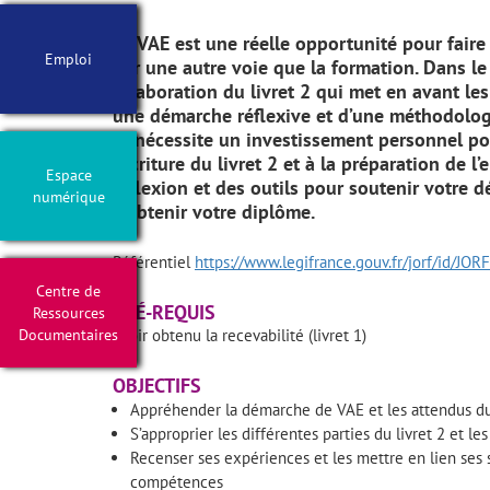
La VAE est une réelle opportunité pour fair
Emploi
par une autre voie que la formation. Dans le
l’élaboration du livret 2 qui met en avant l
une démarche réflexive et d’une méthodologie
et nécessite un investissement personnel pou
l’écriture du livret 2 et à la préparation de l
Espace
réflexion et des outils pour soutenir votre 
numérique
d’obtenir votre diplôme.
Référentiel
https://www.legifrance.gouv.fr/jorf/id/
Centre de
PRÉ-REQUIS
Ressources
Documentaires
Avoir obtenu la recevabilité (livret 1)
OBJECTIFS
Appréhender la démarche de VAE et les attendus du
S’approprier les différentes parties du livret 2 et le
Recenser ses expériences et les mettre en lien ses sa
compétences