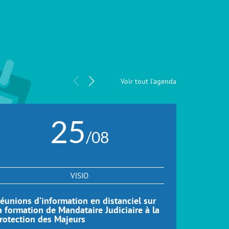
Voir tout l'agenda
25
/08
VISIO
éunions d’information en distanciel sur
Réunions d
a formation de Mandataire Judiciaire à la
formation
rotection des Majeurs
Distance 