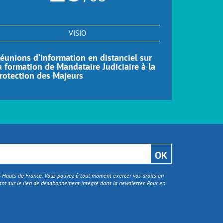
VISIO
éunions d’information en distanciel sur
Réunions d
a formation de Mandataire Judiciaire à la
formation
rotection des Majeurs
Distance 
TS Hauts de France. Vous pouvez à tout moment exercer vos droits en
nt sur le lien de désabonnement intégré dans la newsletter. Pour en