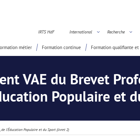
IRTS HdF
International
Recherche
é scientifique
ormation métier
Formation continue
Formation qualifiante et 
t VAE du Brevet Profe
ducation Populaire et du
e l’Éducation Populaire et du Sport (livret 2)