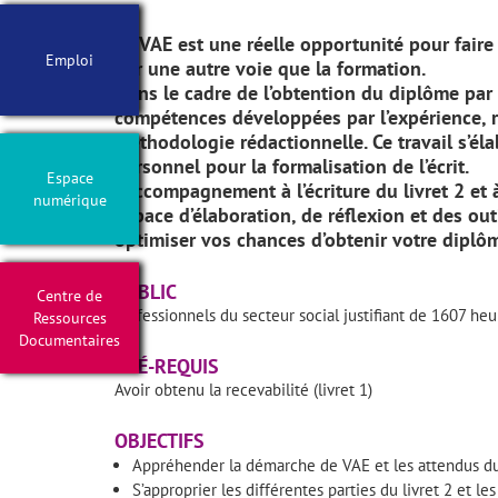
La VAE est une réelle opportunité pour fair
Emploi
par une autre voie que la formation.
Dans le cadre de l’obtention du diplôme par l
compétences développées par l’expérience, r
méthodologie rédactionnelle. Ce travail s’él
personnel pour la formalisation de l’écrit.
Espace
L’accompagnement à l’écriture du livret 2 et à
numérique
espace d’élaboration, de réflexion et des out
optimiser vos chances d’obtenir votre diplô
PUBLIC
Centre de
Professionnels du secteur social justifiant de 1607 heu
Ressources
Documentaires
PRÉ-REQUIS
Avoir obtenu la recevabilité (livret 1)
OBJECTIFS
Appréhender la démarche de VAE et les attendus du
S’approprier les différentes parties du livret 2 et le