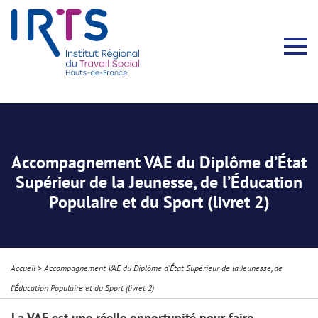
Présentation du Pôle Recherche
Membres permanents
Recherches menées
Évènements scientifiques
Comité scientifique
Participation à la communauté scientifique
Rapports d’activité
Contacts Pôle Recherche
Partir à l’étranger
Welcome !
Stratégie Erasmus+
Récits et Expériences
Accompagnement VAE du Diplôme d’État
Supérieur de la Jeunesse, de l’Éducation
Populaire et du Sport (livret 2)
Accueil
>
Accompagnement VAE du Diplôme d’État Supérieur de la Jeunesse, de
l’Éducation Populaire et du Sport (livret 2)
La VAE est une réelle opportunité pour faire