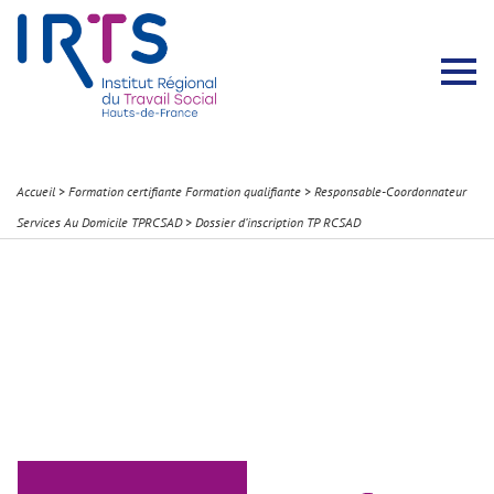
Présentation du Pôle Recherche
Membres permanents
Recherches menées
Évènements scientifiques
Comité scientifique
Participation à la communauté scientifique
Rapports d’activité
Contacts Pôle Recherche
Partir à l’étranger
Welcome !
Stratégie Erasmus+
Récits et Expériences
Accueil
>
Formation certifiante Formation qualifiante
>
Responsable-Coordonnateur
Services Au Domicile TPRCSAD
>
Dossier d’inscription TP RCSAD