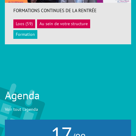
FORMATIONS CONTINUES DE LA RENTRÉE
Loos (59)
Au sein de votre structure
ACCÉDER
Formation
Agenda
Voir tout l'agenda
17